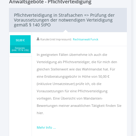
Anwaltsgebote - Pflichtverteidigung
FAQ
Pflichtverteidigung in Strafsachen => Prüfung der
Voraussetzungen der notwendigen Verteidigung
gemäß § 140 StPO
Als Anwalt registrieren
Kanzlei (mit Impressum):
Rechtsanwalt Funck
50,00 €
Inhalt melden
Festpreis
(inkl. 19 % USt)
In geeigneten Fällen übernehme ich auch die
Verteidigung als Pflichtverteidiger, die für mich den
Kontakt
gleichen Stellenwert wie das Wahlmandat hat. Für
eine Erstberatungsgebühr in Höhe von 50,00 €
(inklusive Umsatzsteuer) prüfe ich, ob die
Voraussetzungen für eine Pflichtverteidigung
vorliegen. Eine Übersicht von Mandanten-
Bewertungen meiner anwaltlichen Tätigkeit finden Sie
hier.
Mehr Info ...