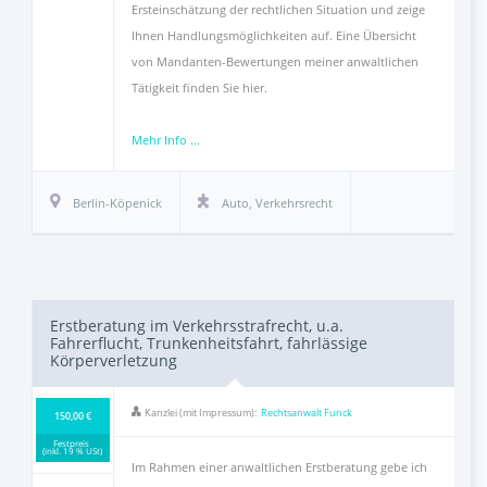
Ersteinschätzung der rechtlichen Situation und zeige
Ihnen Handlungsmöglichkeiten auf. Eine Übersicht
von Mandanten-Bewertungen meiner anwaltlichen
Tätigkeit finden Sie hier.
Mehr Info ...
Berlin-Köpenick
Auto
,
Verkehrsrecht
Erstberatung im Verkehrsstrafrecht, u.a.
Fahrerflucht, Trunkenheitsfahrt, fahrlässige
Körperverletzung
Kanzlei (mit Impressum):
Rechtsanwalt Funck
150,00 €
Festpreis
(inkl. 19 % USt)
Im Rahmen einer anwaltlichen Erstberatung gebe ich