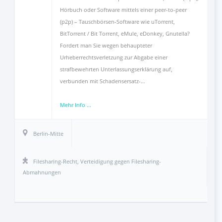
Hörbuch oder Software mittels einer peer-to-peer
(p2p) – Tauschbörsen-Software wie uTorrent,
BitTorrent / Bit Torrent, eMule, eDonkey, Gnutella?
Fordert man Sie wegen behaupteter
Urheberrechtsverletzung zur Abgabe einer
strafbewehrten Unterlassungserklärung auf,
verbunden mit Schadensersatz-…
Mehr Info ...
Berlin-Mitte
Filesharing-Recht
,
Verteidigung gegen Filesharing-
Abmahnungen