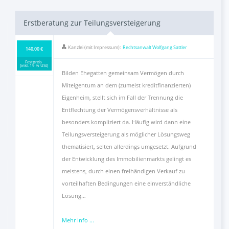
Erstberatung zur Teilungsversteigerung
Kanzlei (mit Impressum):
Rechtsanwalt Wolfgang Sattler
140,00 €
Festpreis
(inkl. 19 % USt)
Bilden Ehegatten gemeinsam Vermögen durch
Miteigentum an dem (zumeist kreditfinanzierten)
Eigenheim, stellt sich im Fall der Trennung die
Entflechtung der Vermögensverhältnisse als
besonders kompliziert da. Häufig wird dann eine
Teilungsversteigerung als möglicher Lösungsweg
thematisiert, selten allerdings umgesetzt. Aufgrund
der Entwicklung des Immobilienmarkts gelingt es
meistens, durch einen freihändigen Verkauf zu
vorteilhaften Bedingungen eine einverständliche
Lösung…
Mehr Info ...