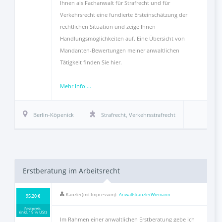
Ihnen als Fachanwalt für Strafrecht und für
Verkehrsrecht eine fundierte Ersteinschätzung der
rechtlichen Situation und zeige Ihnen
Handlungsmöglichkeiten auf. Eine Übersicht von
Mandanten-Bewertungen meiner anwaltlichen
Tätigkeit finden Sie hier.
Mehr Info ...
Berlin-Köpenick
Strafrecht
,
Verkehrsstrafrecht
Erstberatung im Arbeitsrecht
Kanzlei (mit Impressum):
Anwaltskanzlei Wiemann
95,20 €
Festpreis
(inkl. 19 % USt)
Im Rahmen einer anwaltlichen Erstberatung gebe ich