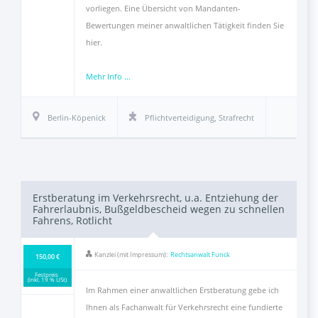
vorliegen. Eine Übersicht von Mandanten-
Bewertungen meiner anwaltlichen Tätigkeit finden Sie
hier.
Mehr Info ...
Berlin-Köpenick
Pflichtverteidigung
,
Strafrecht
Erstberatung im Verkehrsrecht, u.a. Entziehung der
Fahrerlaubnis, Bußgeldbescheid wegen zu schnellen
Fahrens, Rotlicht
Kanzlei (mit Impressum):
Rechtsanwalt Funck
150,00 €
Festpreis
(inkl. 19 % USt)
Im Rahmen einer anwaltlichen Erstberatung gebe ich
Ihnen als Fachanwalt für Verkehrsrecht eine fundierte