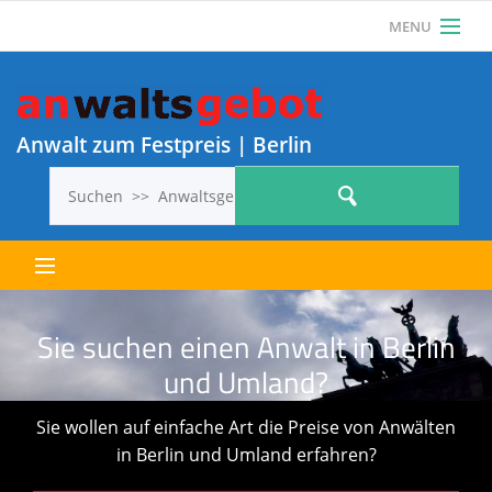
MENU
Als Anwalt einloggen
Anwalt? Jetzt KOSTENLOS REGISTRIEREN und 1
ANWALTSGEBOT KOSTENLOS VERÖFFENTLICHEN!
Anwalt zum Festpreis | Berlin
Letzte Anwaltsgebote
Sie suchen einen Anwalt in Berlin
und Umland?
Alle Anwaltsgebote
Sie wollen auf einfache Art die Preise von Anwälten
in Berlin und Umland erfahren?
So geht’s