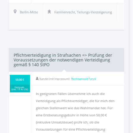
Berlin-Mitte
Familienrecht
,
Teilungs-Versteigerung
Pflichtverteidigung in Strafsachen => Prüfung der
Voraussetzungen der notwendigen Verteidigung
gemäß § 140 StPO
Kanzlei (mit Impressum):
Rechtsanwalt Funck
50,00 €
Festpreis
(inkl. 19 % USt)
In geeigneten Fällen übernehme ich auch die
Verteidigung als Pflichtverteidiger, die für mich den
gleichen Stellenwert wie das Wahlmandat hat. Für
eine Erstberatungsgebühr in Höhe von 50,00 €
(inklusive Umsatzsteuer) prüfe ich, ob die
Voraussetzungen für eine Pflichtverteidigung