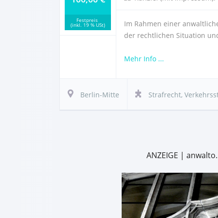
Festpreis
Im Rahmen einer anwaltliche
(inkl. 19 % USt)
der rechtlichen Situation u
Mehr Info ...
Berlin-Mitte
Strafrecht
,
Verkehrss
ANZEIGE | anwalto.