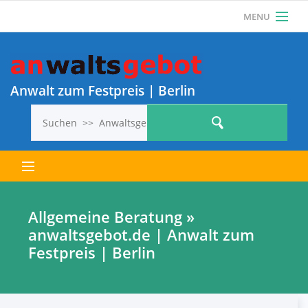
MENU
Als Anwalt einloggen
Anwalt? Jetzt KOSTENLOS REGISTRIEREN und 1
ANWALTSGEBOT KOSTENLOS VERÖFFENTLICHEN!
Anwalt zum Festpreis | Berlin
Letzte Anwaltsgebote
Allgemeine Beratung »
anwaltsgebot.de | Anwalt zum
Alle Anwaltsgebote
Festpreis | Berlin
So geht’s