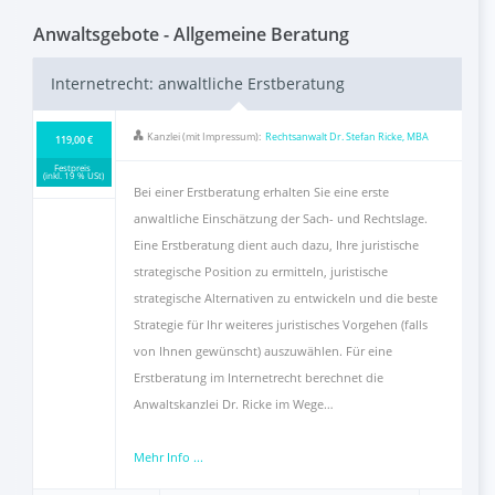
FAQ
Anwaltsgebote - Allgemeine Beratung
Internetrecht: anwaltliche Erstberatung
Als Anwalt registrieren
Kanzlei (mit Impressum):
Rechtsanwalt Dr. Stefan Ricke, MBA
119,00 €
Inhalt melden
Festpreis
(inkl. 19 % USt)
Bei einer Erstberatung erhalten Sie eine erste
anwaltliche Einschätzung der Sach- und Rechtslage.
Kontakt
Eine Erstberatung dient auch dazu, Ihre juristische
strategische Position zu ermitteln, juristische
strategische Alternativen zu entwickeln und die beste
Strategie für Ihr weiteres juristisches Vorgehen (falls
von Ihnen gewünscht) auszuwählen. Für eine
Erstberatung im Internetrecht berechnet die
Anwaltskanzlei Dr. Ricke im Wege…
Mehr Info ...