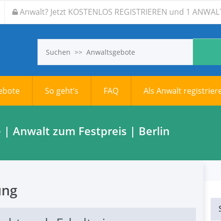
Anwalt? Jetzt KOSTENLOS REGISTRIEREN und 1 ANW
gebote
So geht’s
FAQ
Als Anwalt registrier
| Anwalt zum Festpreis | Berlin
ung