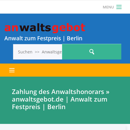
MENU
Als Anwalt einloggen
Anwalt? Jetzt KOSTENLOS REGISTRIEREN und 1
ANWALTSGEBOT KOSTENLOS VERÖFFENTLICHEN!
Anwalt zum Festpreis | Berlin
Letzte Anwaltsgebote
Zahlung des Anwaltshonorars »
anwaltsgebot.de | Anwalt zum
Alle Anwaltsgebote
Festpreis | Berlin
So geht’s