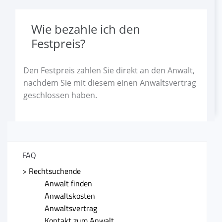
FAQ
Wie bezahle ich den
Festpreis?
Als Anwalt registrieren
Den Festpreis zahlen Sie direkt an den Anwalt,
Inhalt melden
nachdem Sie mit diesem einen Anwaltsvertrag
geschlossen haben.
Kontakt
FAQ
> Rechtsuchende
Anwalt finden
Anwaltskosten
Anwaltsvertrag
Kontakt zum Anwalt